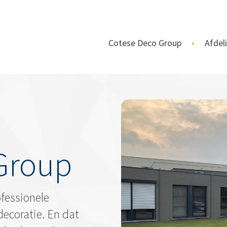
Cotese Deco Group
Afdel
Group
ofessionele
decoratie. En dat